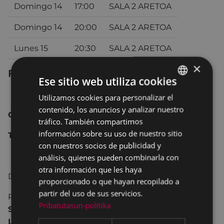
Domingo 14
17:00
SALA 2 ARETOA
Domingo 14
20:00
SALA 2 ARETOA
Lunes 15
20:30
SALA 2 ARETOA
×
Ficha técnica
Ese sitio web utiliza cookies
Italia 2016 98 min.
Utilizamos cookies para personalizar el
BASQUE
contenido, los anuncios y analizar nuestro
SPANISH
Comedia.
tráfico. También compartimos
información sobre su uso de nuestro sitio
Todos los públicos.
con nuestros socios de publicidad y
análisis, quienes pueden combinarla con
otra información que les haya
Dirección:
Gennaro Nunziante
.
proporcionado o que hayan recopilado a
partir del uso de sus servicios.
Reparto
:
Checco Zalone, Eleonora Giovanardi,
Pribatutasun-politika
Sonia Bergamasco, Maurizio Micheli, Lino Banfi,
Ludovica Modugno, Antonino Bruschetta.