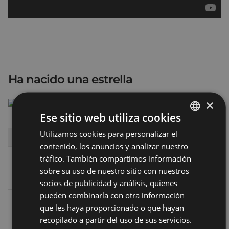
Ha nacido una estrella
×
Ese sitio web utiliza cookies
Utilizamos cookies para personalizar el
BASQUE
DÍA
HORA
SALA
contenido, los anuncios y analizar nuestro
SPANISH
Viernes 12
20:00
TEATRO - ANTZOKIA
tráfico. También compartimos información
sobre su uso de nuestro sitio con nuestros
Sábado 13
17:00
SALA 1 ARETOA
socios de publicidad y análisis, quienes
pueden combinarla con otra información
Sábado 13
19:45
TEATRO - ANTZOKIA
que les haya proporcionado o que hayan
recopilado a partir del uso de sus servicios.
Sábado 13
22:30
TEATRO - ANTZOKIA