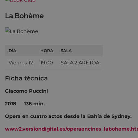
La Bohème
DÍA
HORA
SALA
Viernes 12
19:00
SALA 2 ARETOA
Ficha técnica
Giacomo Puccini
2018 136 min.
Ópera en cuatro actos desde la Bahía de Sydney.
www2.versiondigital.es/operaencines_laboheme.ht