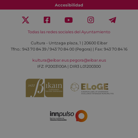
Accesibilidad
Todas las redes sociales del Ayuntamiento
Cultura - Untzaga plaza, 1 | 20600 Eibar
Tfno.:
943 70 84 39 / 943 70 84 00 (Pegora)
| Fax: 943 70 84 16
kultura@eibar.eus
pegora@eibar.eus
IFZ: P2003100A | DIR3 L01200300