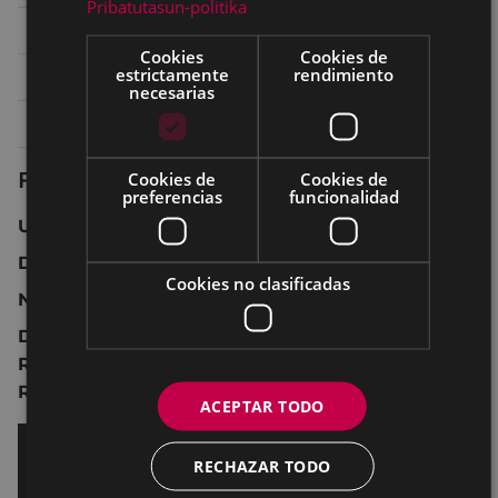
Pribatutasun-politika
Domingo 14
17:00
SALA 1 ARETOA
Cookies
Cookies de
estrictamente
rendimiento
Domingo 14
20:00
TEATRO - ANTZOKIA
necesarias
Lunes 15
20:30
TEATRO - ANTZOKIA
Ficha técnica
Cookies de
Cookies de
preferencias
funcionalidad
USA 2018 135 min.
Drama, musical, romance.
Cookies no clasificadas
No recomendada para menores de 12 años.
Dirección:
Bradley Cooper.
Reparto:
Bradley Cooper
,
Lady Gaga
,
Sam Elliott
,
Rafi Gavron
,
Andrew Dice Clay
,
Anthony Ramos.
ACEPTAR TODO
RECHAZAR TODO