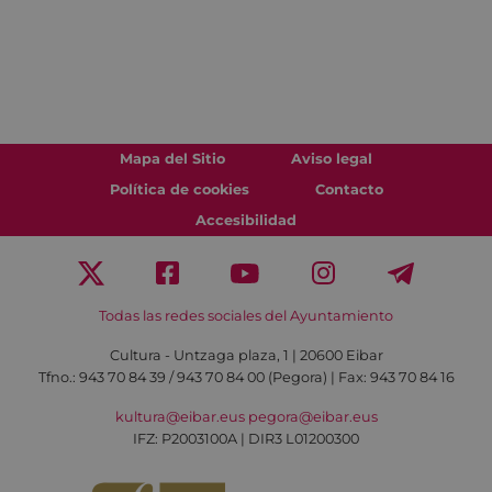
Mapa del Sitio
Aviso legal
Política de cookies
Contacto
Accesibilidad
Todas las redes sociales del Ayuntamiento
Cultura - Untzaga plaza, 1 | 20600 Eibar
Tfno.:
943 70 84 39 / 943 70 84 00 (Pegora)
| Fax: 943 70 84 16
kultura@eibar.eus
pegora@eibar.eus
IFZ: P2003100A | DIR3 L01200300