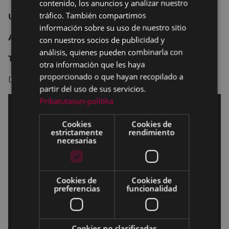
contenido, los anuncios y analizar nuestro
SPANISH
tráfico. También compartimos
USA 2017 104 m
información sobre su uso de nuestro sitio
Animación
con nuestros socios de publicidad y
análisis, quienes pueden combinarla con
Todos públicos y recomendada para infancia
otra información que les haya
proporcionado o que hayan recopilado a
Dirección:
Chris McKay.
partir del uso de sus servicios.
Pribatutasun-politika
Cookies
Cookies de
estrictamente
rendimiento
necesarias
Cookies de
Cookies de
preferencias
funcionalidad
Cookies no clasificadas