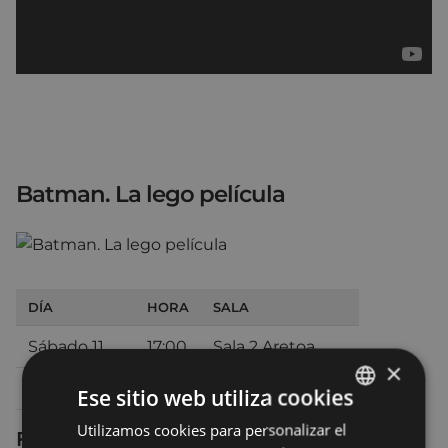
Batman. La lego película
DÍA
HORA
SALA
Sábado 11
17:00
Sala 2 Aretoa
×
Domingo 12
17:00
Teatro - Antzokia
Ese sitio web utiliza cookies
Utilizamos cookies para personalizar el
BASQUE
Ficha técnica