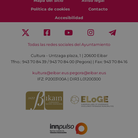
Mapa del Sitio
Aviso legal
Política de cookies
Contacto
Accesibilidad
Todas las redes sociales del Ayuntamiento
Cultura - Untzaga plaza, 1 | 20600 Eibar
Tfno.:
943 70 84 39 / 943 70 84 00 (Pegora)
| Fax: 943 70 84 16
kultura@eibar.eus
pegora@eibar.eus
IFZ: P2003100A | DIR3 L01200300