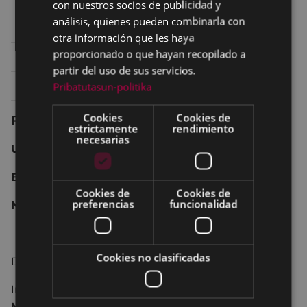
con nuestros socios de publicidad y
análisis, quienes pueden combinarla con
Domingo 12
17:00
SALA 2 ARETOA
otra información que les haya
proporcionado o que hayan recopilado a
Domingo 12
20:00
SALA 2 ARETOA
partir del uso de sus servicios.
Lunes 13
20:30
SALA 2 ARETOA
Pribatutasun-politika
Cookies
Cookies de
Ficha técnica
estrictamente
rendimiento
necesarias
USA 2016
123 min.
Biopic, drama.
Cookies de
Cookies de
preferencias
funcionalidad
No recomendada para menores de 7 años.
Cookies no clasificadas
Dirección y guión:
Jeff Nichols.
Interpretación:
Joel Edgerton, Ruth Negga,
Michael Shannon, Marton Csokas, Nick Kroll,