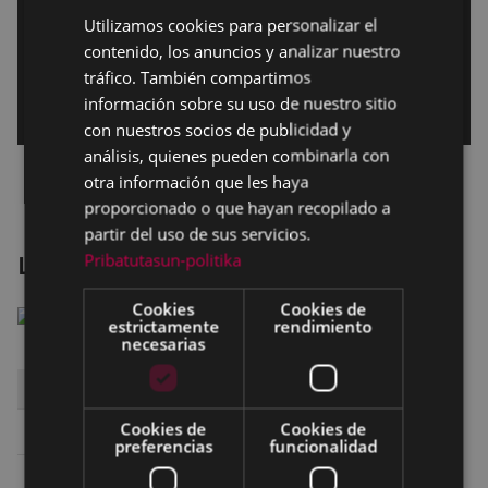
Utilizamos cookies para personalizar el
BASQUE
contenido, los anuncios y analizar nuestro
SPANISH
tráfico. También compartimos
información sobre su uso de nuestro sitio
con nuestros socios de publicidad y
análisis, quienes pueden combinarla con
otra información que les haya
proporcionado o que hayan recopilado a
partir del uso de sus servicios.
Pribatutasun-politika
La mujer rey
Cookies
Cookies de
estrictamente
rendimiento
necesarias
DÍA
HORA
SALA
Cookies de
Cookies de
Sábado 10
19:45
SALA 1 ARETOA
preferencias
funcionalidad
Sábado 10
22:30
SALA 1 ARETOA