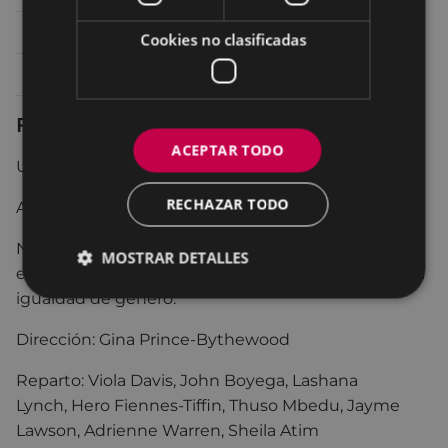
Domingo 11
17:00
SALA 1 ARETOA
Cookies no clasificadas
Lunes 12
20:30
SALA 1 ARETOA
Ficha técnica
ACEPTAR TODO
USA 2022 135 min
RECHAZAR TODO
Acción. Drama
No recomendada para menores de 16 años y
MOSTRAR DETALLES
especialmente recomendada para el fomento de la
igualdad de género.
Dirección: Gina Prince-Bythewood
Reparto:
Viola Davis
,
John Boyega
,
Lashana
Lynch
,
Hero Fiennes-Tiffin
,
Thuso Mbedu
,
Jayme
Lawson
,
Adrienne Warren
,
Sheila Atim