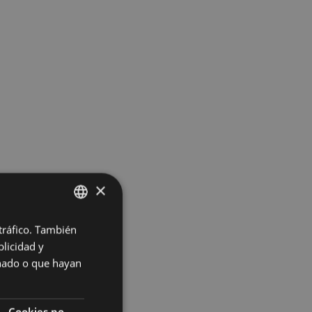
×
 tráfico. También
BASQUE
licidad y
SPANISH
onado o que hayan
Cookies no