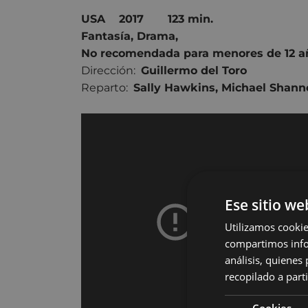
USA 2017 12
3 min.
Fantasía
,
Drama
,
No recomendada para menores de 12 a
Dirección:
Guillermo del Toro
Reparto:
Sally Hawkins
,
Michael Shann
Ese sitio we
Utilizamos cookie
compartimos infor
análisis, quiene
recopilado a parti
Cookies