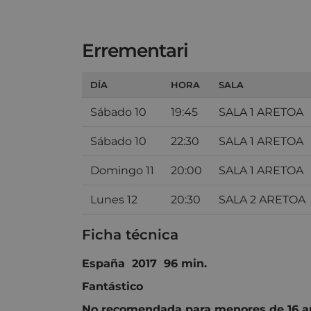
Errementari
DÍA
HORA
SALA
Sábado 10
19:45
SALA 1 ARETOA
Sábado 10
22:30
SALA 1 ARETOA
Domingo 11
20:00
SALA 1 ARETOA
Lunes 12
20:30
SALA 2 ARETOA
Ficha técnica
España 2017 96 min.
Fantástico
No recomendada para menores de 16 a