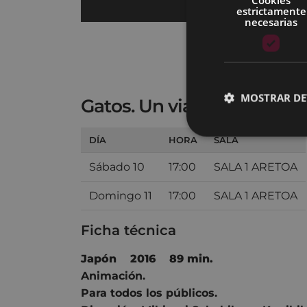
estrictamente
necesarias
MOSTRAR DE
Gatos. Un viaje de vuelta 
DÍA
HORA
SALA
Sábado 10
17:00
SALA 1 ARETOA
Domingo 11
17:00
SALA 1 ARETOA
Ficha técnica
Japón 2016 89 min.
Animación.
Para todos los públicos.