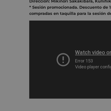
Dirección:
Mikinori Sakakibara
,
Kunihi
* Sesión promocionada. Descuento de 1,
compradas en taquilla para la sesión d