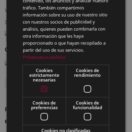
contenido, los anuncios y analizar nuestro
SPANISH
tráfico. También compartimos
Warner: 4,50 €
información sobre su uso de nuestro sitio
con nuestros socios de publicidad y
3 D Warner: 6,50 €
análisis, quienes pueden combinarla con
otra información que les haya
proporcionado o que hayan recopilado a
Olentzero eta Amilaren sekretua
partir del uso de sus servicios.
Pribatutasun-politika
Cookies
Cookies de
estrictamente
rendimiento
necesarias
EGUNA
ORDUA
ARETOA
Domingo 10
17:00
TEATRO - ANTZOKIA
Cookies de
Cookies de
preferencias
funcionalidad
Ficha técnica
España 2015 70 min.
Cookies no clasificadas