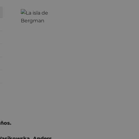
ños.
Wasikowska
,
Anders