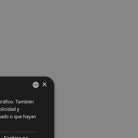
×
 tráfico. También
BASQUE
licidad y
SPANISH
onado o que hayan
Cookies no