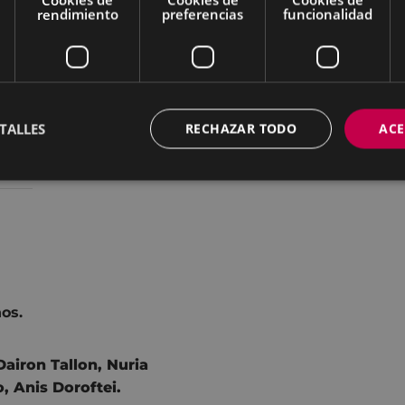
rendimiento
preferencias
funcionalidad
TALLES
RECHAZAR TODO
ACE
os.
Dairon Tallon
,
Nuria
o
,
Anis Doroftei.