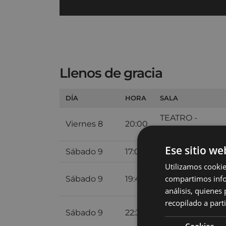
Llenos de gracia
DÍA
HORA
SALA
TEATRO -
Viernes 8
20:00
ANTZOKIA
Ese sitio we
Sábado 9
17:00
SALA 2 ARETOA
Utilizamos cookie
TEATRO -
compartimos infor
Sábado 9
19:45
ANTZOKIA
análisis, quiene
recopilado a parti
TEATRO -
Sábado 9
22:30
ANTZOKIA
Cookies