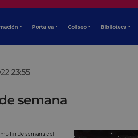
mación
Portalea
Coliseo
Biblioteca
022
23:55
n de semana
óximo fin de semana del