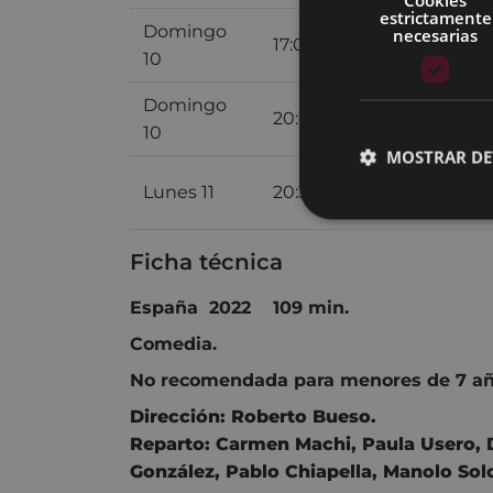
estrictamente
Domingo
necesarias
17:00
SALA 2 ARETOA
10
Domingo
TEATRO -
20:00
10
ANTZOKIA
MOSTRAR DE
TEATRO -
Lunes 11
20:30
ANTZOKIA
Ficha técnica
España 2022 109 min.
Comedia.
No recomendada para menores de 7 añ
Dirección:
Roberto Bueso.
Reparto:
Carmen Machi
,
Paula Usero
,
González
,
Pablo Chiapella
,
Manolo Sol