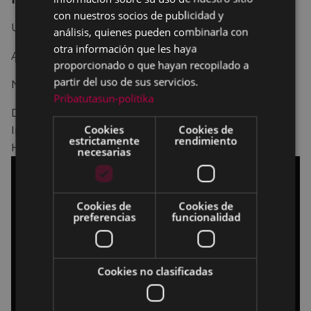
con nuestros socios de publicidad y
USA 2024 111min.
análisis, quienes pueden combinarla con
otra información que les haya
Acción.
proporcionado o que hayan recopilado a
partir del uso de sus servicios.
No recomendada para menores de 18 años.
Pribatutasun-politika
Dirección:
Rupert Sanders
.
Cookies
Cookies de
Intérpretes:
Bill Skarsgård
,
FKA Twigs
,
Danny
estrictamente
rendimiento
Huston
.
necesarias
Cookies de
Cookies de
preferencias
funcionalidad
Cookies no clasificadas