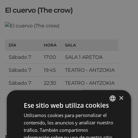
El cuervo (The crow)
DÍA
HORA
SALA
Sábado 7
17:00
SALA 1 ARETOA
Sábado 7
19:45
TEATRO - ANTZOKIA
Sábado 7
22:30
TEATRO - ANTZOKIA
×
Domingo 8
17:00
SALA 1 ARETOA
Ese sitio web utiliza cookies
Domingo 8
20:00
TEATRO - ANTZOKIA
Utilizamos cookies para personalizar el
BASQUE
Lunes 9
19:30
SALA 1 ARETOA
contenido, los anuncios y analizar nuestro
SPANISH
tráfico. También compartimos
Ficha técnica
información sobre su uso de nuestro sitio