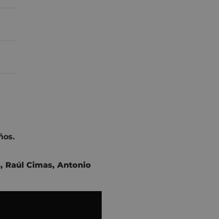
ños.
n
,
Raúl Cimas
, Antonio