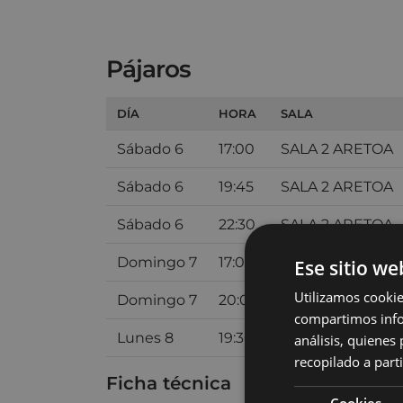
Pájaros
DÍA
HORA
SALA
Sábado 6
17:00
SALA 2 ARETOA
Sábado 6
19:45
SALA 2 ARETOA
Sábado 6
22:30
SALA 2 ARETOA
Domingo 7
17:00
SALA 2 ARETOA
Ese sitio we
Utilizamos cookie
Domingo 7
20:00
SALA 2 ARETOA
compartimos infor
Lunes 8
19:30
SALA 2 ARETOA
análisis, quiene
recopilado a parti
Ficha técnica
Cookies