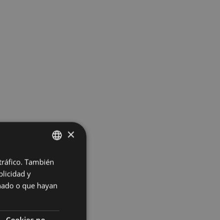
×
 tráfico. También
BASQUE
licidad y
SPANISH
onado o que hayan
Cookies no