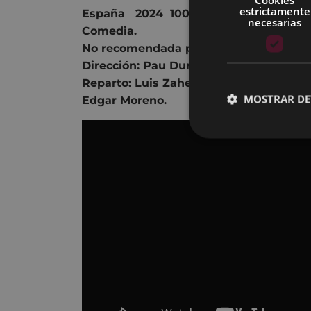
estrictamente
España 2
024 100 min.
necesarias
Comedia.
No recomendada para menores de 12 a
Dirección: Pau Durà.
Reparto: Luis Zahera,
Javier Gutiérrez,
MOSTRAR DE
Edgar Moreno.