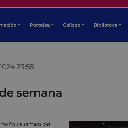
mación
Portalea
Coliseo
Biblioteca
2024
23:55
n de semana
óximo fin de semana del