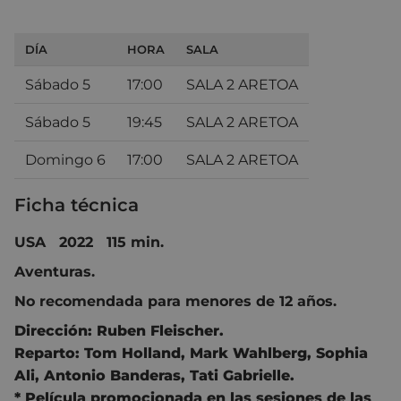
DÍA
HORA
SALA
Sábado 5
17:00
SALA 2 ARETOA
Sábado 5
19:45
SALA 2 ARETOA
Domingo 6
17:00
SALA 2 ARETOA
Ficha técnica
USA 2022 115 min.
Aventuras.
No recomendada para menores de 12 años.
Dirección:
Ruben Fleischer
.
Reparto:
Tom Holland
,
Mark Wahlberg
,
Sophia
Ali
,
Antonio Banderas
,
Tati Gabrielle
.
* Película promocionada en las sesiones de las