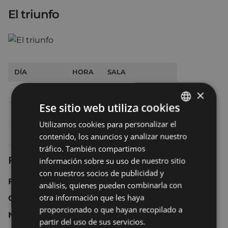
El triunfo
DÍA
HORA
SALA
Sábado 5
22:30
SALA 2 ARETOA
×
Ese sitio web utiliza cookies
Domingo 6
20:00
SALA 2 ARETOA
Utilizamos cookies para personalizar el
BASQUE
Lunes 7
20:30
SALA 2 ARETOA
contenido, los anuncios y analizar nuestro
SPANISH
tráfico. También compartimos
Ficha técnica
información sobre su uso de nuestro sitio
con nuestros socios de publicidad y
Francia 2020 105 min.
análisis, quienes pueden combinarla con
otra información que les haya
Comedia.
proporcionado o que hayan recopilado a
No recomendada para menores de 12 años.
partir del uso de sus servicios.