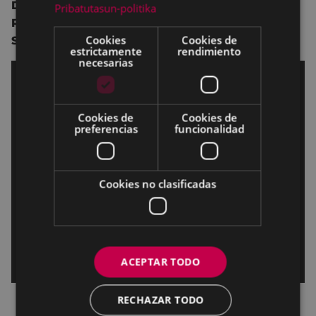
Dirección:
Emmanuel Courcol.
Pribatutasun-politika
Reparto:
Kad Merad
,
Marina Hands
,
Laurent
Cookies
Cookies de
Stocker
,
Saïd Benchnafa
,
Lamine Cissokho.
estrictamente
rendimiento
necesarias
Cookies de
Cookies de
preferencias
funcionalidad
Cookies no clasificadas
ACEPTAR TODO
RECHAZAR TODO