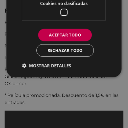
Cookies no clasificadas
Ficha técnica
EE.UU 2021 124 min
Fantástico.
ACEPTAR TODO
No recomendada para menores de 12 años.
RECHAZAR TODO
Dirección: Jason Reitman
MOSTRAR DETALLES
Reparto:
Finn Wolfhard
,
Carrie Coon
,
Mckenna
Grace
,
Sigourney Weaver
,
Paul Rudd
,
Celeste
O'Connor.
* Película promocionada. Descuento de 1,5€ en las
entradas.