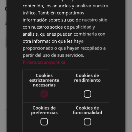
contenido, los anuncios y analizar nuestro
Cazafantasmas.Más allá
SPANISH
tráfico. También compartimos
información sobre su uso de nuestro sitio
con nuestros socios de publicidad y
análisis, quienes pueden combinarla con
otra información que les haya
DÍA
HORA
SALA
proporcionado o que hayan recopilado a
Sábado 4
17:00
SALA 1 ARETOA
partir del uso de sus servicios.
Pribatutasun-politika
Sábado 4
19:45
ANTZOKIA TEATRO
Cookies
Cookies de
Sábado 4
22:30
ANTZOKIA TEATRO
estrictamente
rendimiento
necesarias
Domingo 5
17:00
ANTZOKIA TEATRO
Domingo 5
20:00
ANTZOKIA TEATRO
Cookies de
Cookies de
preferencias
funcionalidad
Lunes 6
17:00
ANTZOKIA TEATRO
Lunes 6
20:30
ANTZOKIA TEATRO