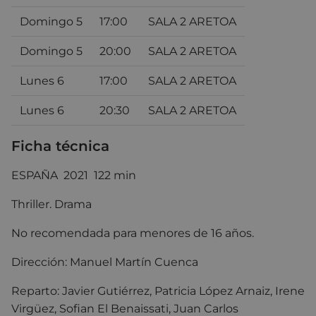
Domingo 5
17:00
SALA 2 ARETOA
Domingo 5
20:00
SALA 2 ARETOA
Lunes 6
17:00
SALA 2 ARETOA
Lunes 6
20:30
SALA 2 ARETOA
Ficha técnica
ESPAÑA 2021 122 min
Thriller
.
Drama
No recomendada para menores de 16 años.
Dirección: Manuel Martín Cuenca
Reparto:
Javier Gutiérrez
,
Patricia López Arnaiz
,
Irene
Virgüez
,
Sofian El Benaissati
,
Juan Carlos