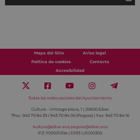
Mapa del Sitio
Aviso legal
Política de cookies
Contacto
Accesibilidad
Todas las redes sociales del Ayuntamiento
Cultura - Untzaga plaza, 1 | 20600 Eibar
Tfno.:
943 70 84 39 / 943 70 84 00 (Pegora)
| Fax: 943 70 84 16
kultura@eibar.eus
pegora@eibar.eus
IFZ: P2003100A | DIR3 L01200300