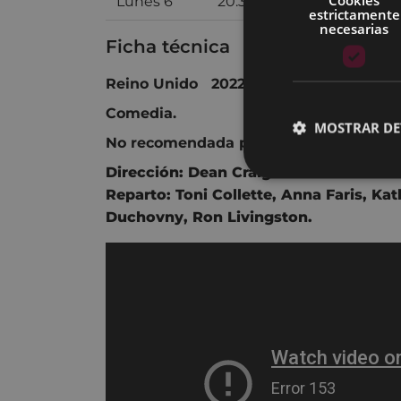
Lunes 6
20:30
SALA 2 ARETOA
estrictamente
necesarias
Ficha técnica
Reino Unido 2022 91 min.
Comedia.
MOSTRAR DE
No recomendada para menores de 16 a
Dirección:
Dean Craig
.
Reparto:
Toni Collette
,
Anna Faris
,
Kat
Duchovny
,
Ron Livingston
.