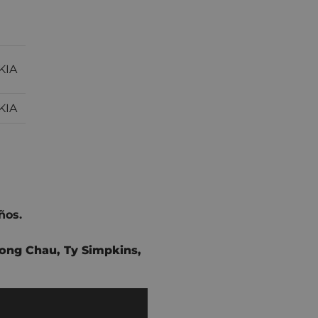
KIA
KIA
ños.
ong Chau
,
Ty Simpkins
,