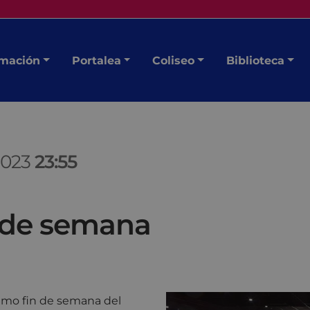
mación
Portalea
Coliseo
Biblioteca
2023
23:55
n de semana
óximo fin de semana del