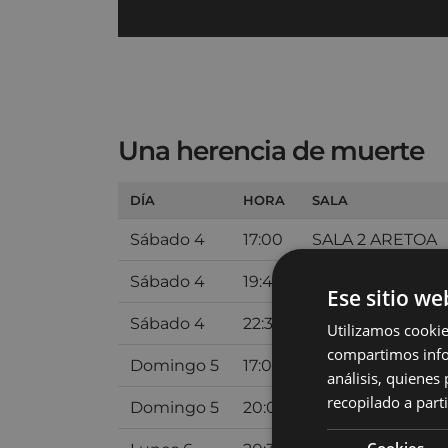
Una herencia de muerte
DÍA
HORA
SALA
Sábado 4
17:00
SALA 2 ARETOA
Sábado 4
19:45
SALA 2 ARETOA
Ese sitio we
Sábado 4
22:30
SALA 2 ARETOA
Utilizamos cookie
compartimos infor
Domingo 5
17:00
SALA 2 ARETOA
análisis, quiene
recopilado a parti
Domingo 5
20:00
SALA 2 ARETOA
Cookies