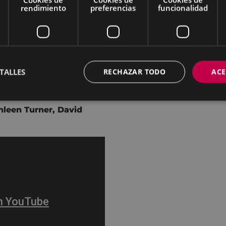
rendimiento
preferencias
funcionalidad
TALLES
RECHAZAR TODO
ACE
ños.
hleen Turner
,
David