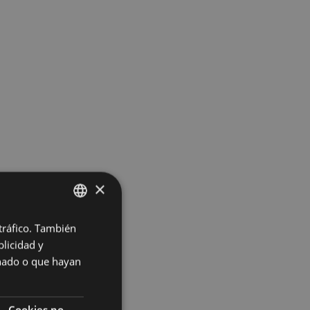
×
 tráfico. También
BASQUE
licidad y
SPANISH
onado o que hayan
Cookies no