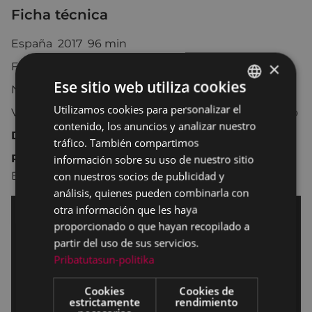
Ficha técnica
España 2017 96 min
×
Fantástico
Ese sitio web utiliza cookies
No recomendada para menores de 16 años
Utilizamos cookies para personalizar el
BASQUE
Versión original en euskera subtitulada al castellano
contenido, los anuncios y analizar nuestro
SPANISH
Dirección
Paul Urkijo Alijo
tráfico. También compartimos
información sobre su uso de nuestro sitio
Reparto
Eneko Sagardoy, Itziar Ituño, Josean
con nuestros socios de publicidad y
Bengoetxea, Gorka Aguinagalde
análisis, quienes pueden combinarla con
otra información que les haya
proporcionado o que hayan recopilado a
partir del uso de sus servicios.
Pribatutasun-politika
Cookies
Cookies de
estrictamente
rendimiento