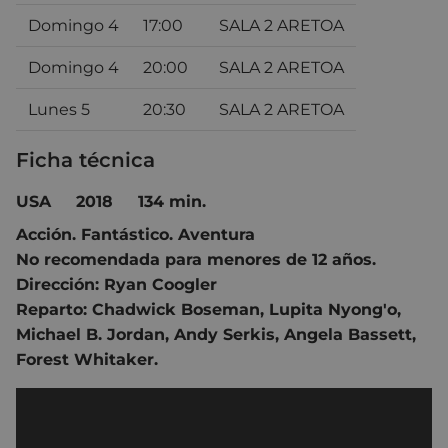
Domingo 4
17:00
SALA 2 ARETOA
Domingo 4
20:00
SALA 2 ARETOA
Lunes 5
20:30
SALA 2 ARETOA
Ficha técnica
USA 2018 134 min.
Acción
.
Fantástico
.
Aventura
No recomendada para menores de 12 años.
Dirección:
Ryan Coogler
Reparto:
Chadwick Boseman
,
Lupita Nyong'o
,
Michael B. Jordan
,
Andy Serkis
,
Angela Bassett
,
Forest Whitaker.