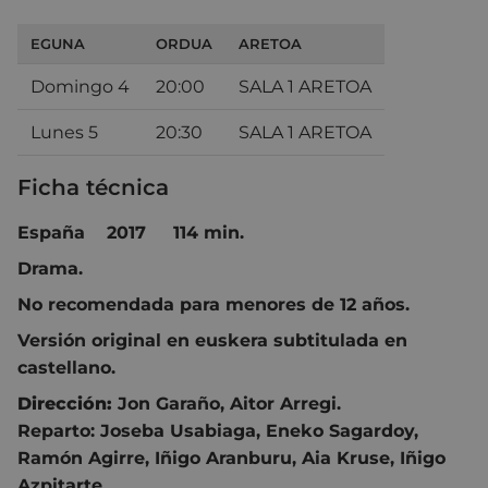
EGUNA
ORDUA
ARETOA
Domingo 4
20:00
SALA 1 ARETOA
Lunes 5
20:30
SALA 1 ARETOA
Ficha técnica
España 2017 114 min.
Drama.
No recomendada para menores de 12 años.
Versión original en euskera subtitulada en
castellano.
Dirección:
Jon Garaño
,
Aitor Arregi.
Reparto:
Joseba Usabiaga
,
Eneko Sagardoy
,
Ramón Agirre
,
Iñigo Aranburu
,
Aia Kruse
,
Iñigo
Azpitarte.