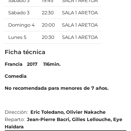
Sábado 3
19:45
SALA 1 ARETOA
Sábado 3
22:30
SALA 1 ARETOA
Domingo 4
20:00
SALA 1 ARETOA
Lunes 5
20:30
SALA 1 ARETOA
Ficha técnica
Francia 2017
116min.
Comedia
No recomendada para menores de 7 años.
Dirección:
Eric Toledano
,
Olivier Nakache
Reparto:
Jean-Pierre Bacri
,
Gilles Lellouche
,
Eye
Haïdara