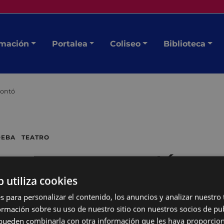
mación
Portalea
Coliseo
Biblioteca
contó
 DEBA TEATRO
que nunca se contó
b utiliza cookies
s para personalizar el contenido, los anuncios y analizar nuestro
mación sobre su uso de nuestro sitio con nuestros socios de pub
s pueden combinarla con otra información que les haya proporci