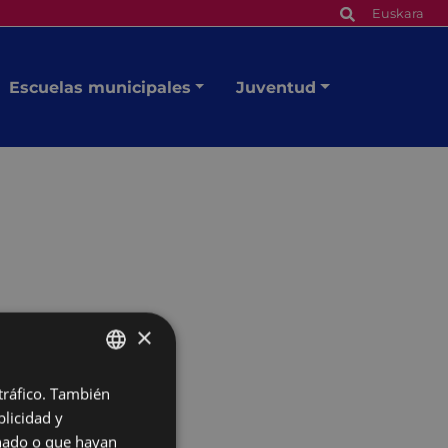
Euskara
Escuelas municipales
Juventud
×
 tráfico. También
BASQUE
licidad y
SPANISH
onado o que hayan