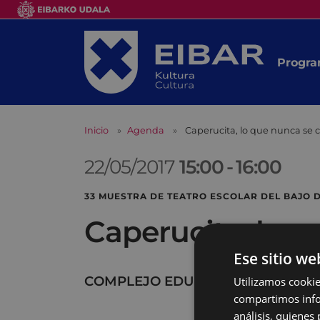
Progra
Inicio
Agenda
Caperucita, lo que nunca se 
22/05/2017
15:00
-
16:00
33 MUESTRA DE TEATRO ESCOLAR DEL BAJO
Caperucita, lo 
Ese sitio we
COMPLEJO EDUCATIVO
Utilizamos cookie
compartimos infor
análisis, quiene