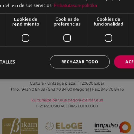
r del uso de sus servicios.
Pribatutasun-politika
Cookies de
Cookies de
Cookies de
rendimiento
preferencias
funcionalidad
Aviso legal
Política de cookies
Contacto
TALLES
RECHAZAR TODO
ACE
Todas las redes sociales del Ayuntamiento
Cultura - Untzaga plaza, 1 | 20600 Eibar
Tfno.:
943 70 84 39 / 943 70 84 00 (Pegora)
| Fax: 943 70 84 16
kultura@eibar.eus
pegora@eibar.eus
IFZ: P2003100A | DIR3 L01200300