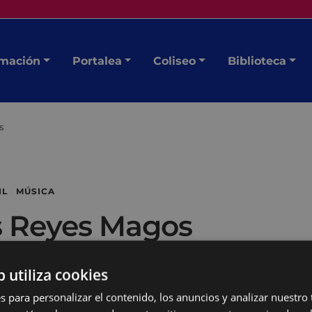
mación
Portalea
Coliseo
Biblioteca
s
IL MÚSICA
s Reyes Magos
b utiliza cookies
s para personalizar el contenido, los anuncios y analizar nuestro
 Contemporánea Ipurua,