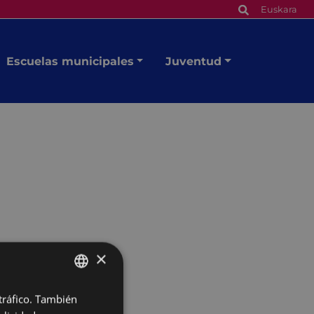
Euskara
Escuelas municipales
Juventud
×
 tráfico. También
BASQUE