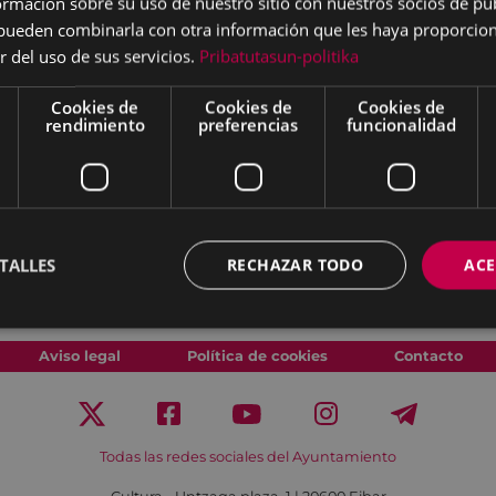
mación sobre su uso de nuestro sitio con nuestros socios de pub
ica Ipurua en el
s pueden combinarla con otra información que les haya proporci
r del uso de sus servicios.
Pribatutasun-politika
 acompañados de la Ban­
Cookies de
Cookies de
Cookies de
recorriendo las calles de
rendimiento
preferencias
funcionalidad
zaga.
s Magos recogerán las
to.
TALLES
RECHAZAR TODO
ACE
Aviso legal
Política de cookies
Contacto
Todas las redes sociales del Ayuntamiento