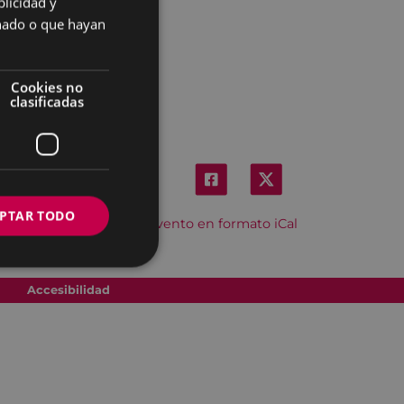
licidad y
SPANISH
onado o que hayan
Cookies no
clasificadas
PTAR TODO
Descargar el evento en formato iCal
Accesibilidad