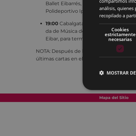
compartimos infor
Ballet Eibarrés, Kaxa y Gimnasia Rítm
análisis, quiene
Polideportivo Ipurua.
recopilado a parti
19:00
Cabalgata de los Reyes Magos,
Cookies
da de Música de Eibar desde Untzaga, 
estrictamente
necesarias
Eibar, para terminar de nuevo en Unt
NOTA: Después de la Cabalgata, los Reye
últimas cartas en el patio del Ayuntamien
MOSTRAR DE
Mapa del Sitio