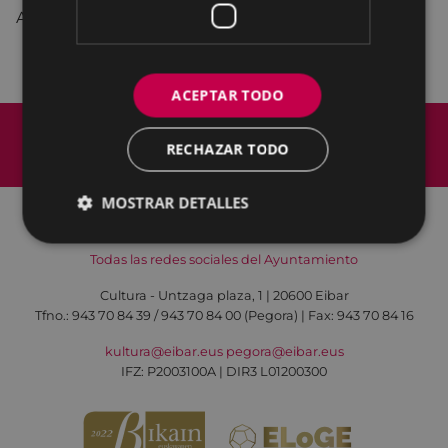
Ayuntamiento de Eibar.
ACEPTAR TODO
Mapa del Sitio
Aviso legal
Política de cookies
Contacto
RECHAZAR TODO
Accesibilidad
MOSTRAR DETALLES
Todas las redes sociales del Ayuntamiento
Cultura - Untzaga plaza, 1 | 20600 Eibar
Tfno.:
943 70 84 39 / 943 70 84 00 (Pegora)
| Fax: 943 70 84 16
kultura@eibar.eus
pegora@eibar.eus
IFZ: P2003100A | DIR3 L01200300