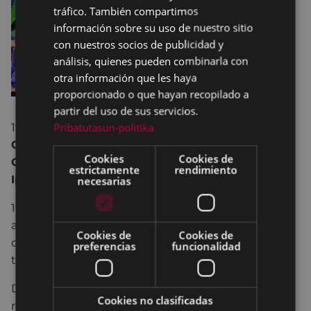
tráfico. También compartimos
información sobre su uso de nuestro sitio
con nuestros socios de publicidad y
análisis, quienes pueden combinarla con
otra información que les haya
proporcionado o que hayan recopilado a
partir del uso de sus servicios.
Pribatutasun-politika
17:00.-
Actuación del
Grupo de Danza
Contemporánea Ipurua, Ballet Eibarrés y
Cookies
Cookies de
Gimnasia Rítmica Ipurua,
en el
Polideportivo
estrictamente
rendimiento
Ipurua
.
necesarias
19:00.-
Cabalgata de los Reyes Magos
,
acompañados de la Ban­da de Música de Eibar
Cookies de
Cookies de
desde Untzaga, recorriendo las calles de Eibar, para
preferencias
funcionalidad
terminar de nuevo en Untzaga.
Después de la Cabalgata los Reyes Magos
Cookies no clasificadas
recogerán las últimas cartas en el patio del