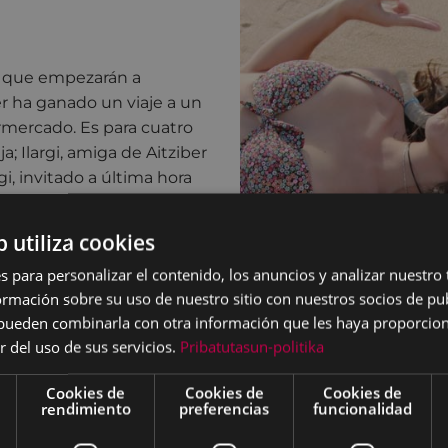
el que empezarán a
er ha ganado un viaje a un
rmercado. Es para cuatro
a; Ilargi, amiga de Aitziber
rgi, invitado a última hora
do infiel. Durante el viaje,
ondrán en juego sus
b utiliza cookies
s para personalizar el contenido, los anuncios y analizar nuestro
n proyecto sobre las
mación sobre su uso de nuestro sitio con nuestros socios de pub
de entender la sexualidad.
s pueden combinarla con otra información que les haya proporci
profundidad y sin perder
r del uso de sus servicios.
Pribatutasun-politika
ta reflexionar sobre los
Cookies de
Cookies de
Cookies de
aciones en general y
rendimiento
preferencias
funcionalidad
rticular.