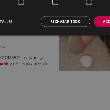
TALLES
RECHAZAR TODO
ACE
e, Albar Cirarda, Mikele
UNA
o COLISEO, los lunes y
bank
y una hora antes del