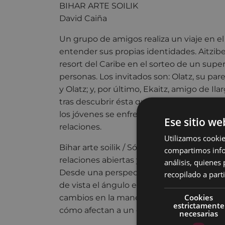
BIHAR ARTE SOILIK
David Caiña
Un grupo de amigos realiza un viaje en 
entender sus propias identidades. Aitzib
resort del Caribe en el sorteo de un supe
personas. Los invitados son: Olatz, su parej
y Olatz; y, por último, Ekaitz, amigo de Ila
tras descubrir ésta que su novio le había si
los jóvenes se enfrentarán a retos que p
Ese sitio we
relaciones.
Utilizamos cookie
Bihar arte soilik / Sólo hasta mañana es u
compartimos infor
relaciones abiertas y las nuevas maneras 
análisis, quiene
Desde una perspectiva cómica, pero con 
recopilado a parti
de vista el ángulo emocional, la obra inten
Cookies
cambios en la manera de entender las rel
estrictamente
cómo afectan a un grupo de jóvenes en pa
necesarias