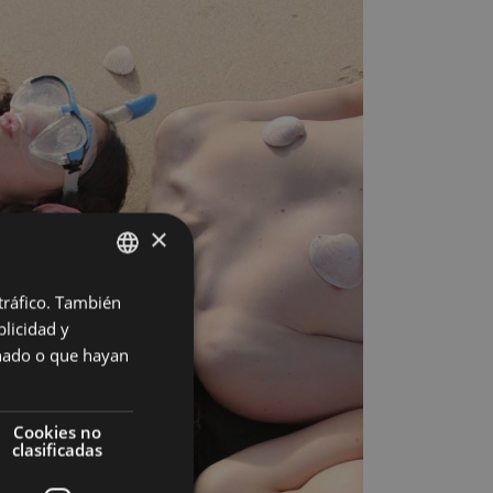
×
 tráfico. También
BASQUE
licidad y
SPANISH
onado o que hayan
Cookies no
clasificadas