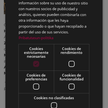
información sobre su uso de nuestro sitio
con nuestros socios de publicidad y
análisis, quienes pueden combinarla con
otra información que les haya
Organizado por la escuela de bertsolaris
proporcionado o que hayan recopilado a
Hankamotxak c
on la colaboración del
partir del uso de sus servicios.
Ayuntamiento de Eibar el auditorio de
Txaltxa-
Pribatutasun-politika
Zela
i acoge por séptima vez este festival que
Cookies
Cookies de
cuenta con los bertsolaris
Beñat Gaztelumendi,
estrictamente
rendimiento
Miren Artetxe, Manu Goiogana y Jokin Bergara
necesarias
acompañados por los músicos
Gari Otamendi y
Araitz Bizkai
. La presentación corre a cargo de
Maite Berriozabal
.
Cookies de
Cookies de
preferencias
funcionalidad
*En caso de lluvia se trasladará al salón de actos de
Portalea.
Cookies no clasificadas