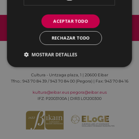
Mapa del Sitio
Aviso legal
ACEPTAR TODO
Política de cookies
Contacto
Accesibilidad
RECHAZAR TODO
MOSTRAR DETALLES
Todas las redes sociales del Ayuntamiento
Cultura - Untzaga plaza, 1 | 20600 Eibar
Tfno.:
943 70 84 39 / 943 70 84 00 (Pegora)
| Fax: 943 70 84 16
kultura@eibar.eus
pegora@eibar.eus
IFZ: P2003100A | DIR3 L01200300