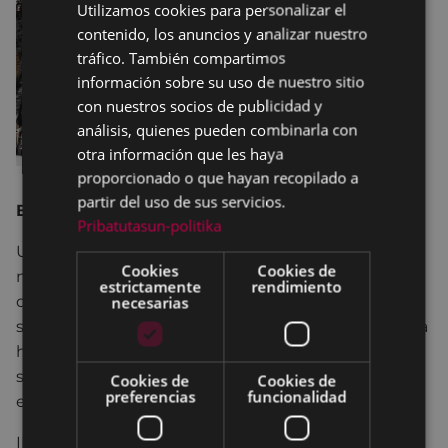
Utilizamos cookies para personalizar el
BASQUE
contenido, los anuncios y analizar nuestro
SPANISH
tráfico. También compartimos
información sobre su uso de nuestro sitio
con nuestros socios de publicidad y
análisis, quienes pueden combinarla con
otra información que les haya
proporcionado o que hayan recopilado a
partir del uso de sus servicios.
BENETAN BE TEATROA. Bizkaia
Pribatutasun-politika
Un espectáculo de humor en el que se habla de las
Cookies
Cookies de
migraciones humanas a través de las migraciones
estrictamente
rendimiento
de pájaros. Seremos pajaritos con la intención de
necesarias
ser el punto de partida hacia la reflexión. La mayoría
han emprendido el viaje por necesidad sin saber
siquiera si podrán regresar. ¿Qué obstáculos
Cookies de
Cookies de
preferencias
funcionalidad
encontrarán en su camino? ¿Cuál será su destino?
INTÉRPRETES:
Patricia Urrutuia, Juanjo Otero,