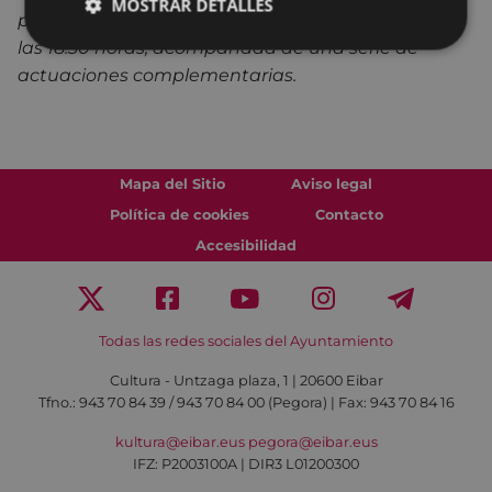
MOSTRAR DETALLES
puertas al público, iniciándose la competición a
las 18:30 horas, acompañada de una serie de
actuaciones complementarias.
Mapa del Sitio
Aviso legal
Política de cookies
Contacto
Accesibilidad
Todas las redes sociales del Ayuntamiento
Cultura - Untzaga plaza, 1 | 20600 Eibar
Tfno.:
943 70 84 39 / 943 70 84 00 (Pegora)
| Fax: 943 70 84 16
kultura@eibar.eus
pegora@eibar.eus
IFZ: P2003100A | DIR3 L01200300