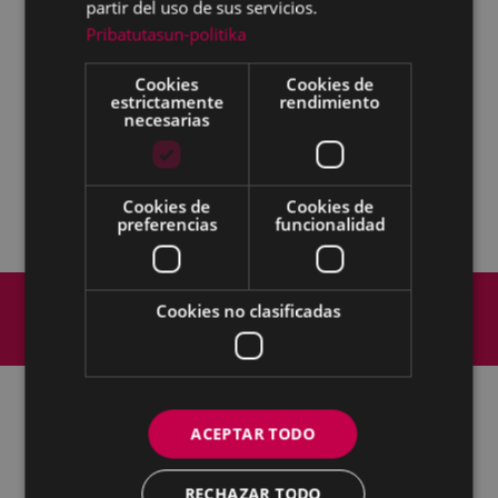
partir del uso de sus servicios.
Pribatutasun-politika
Cookies
Cookies de
estrictamente
rendimiento
necesarias
Cookies de
Cookies de
preferencias
funcionalidad
Mapa del Sitio
Aviso legal
Cookies no clasificadas
Política de cookies
Contacto
Accesibilidad
ACEPTAR TODO
Todas las redes sociales del Ayuntamiento
Cultura - Untzaga plaza, 1 | 20600 Eibar
RECHAZAR TODO