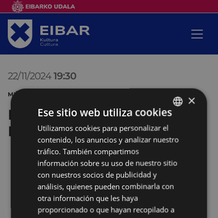
22/11/2024
19:30
MÚSICA PASACALLE
×
Ese sitio web utiliza cookies
Banda de txistularis Usartza -
Pasacalle de Santa Cecilia
Utilizamos cookies para personalizar el
BASQUE
contenido, los anuncios y analizar nuestro
SPANISH
tráfico. También compartimos
información sobre su uso de nuestro sitio
con nuestros socios de publicidad y
análisis, quienes pueden combinarla con
otra información que les haya
proporcionado o que hayan recopilado a