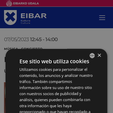
07/05/2023
12:45
-
14:00
MÚSICA CONCIERTO
×
Banda de txistularis Usartza
Ese sitio web utiliza cookies
Utilizamos cookies para personalizar el
BASQUE
UNTZAGA
contenido, los anuncios y analizar nuestro
SPANISH
tráfico. También compartimos
información sobre su uso de nuestro sitio
con nuestros socios de publicidad y
análisis, quienes pueden combinarla con
otra información que les haya
proporcionado o que hayan recopilado a