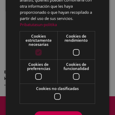
otra información que les haya
proporcionado o que hayan recopilado a
partir del uso de sus servicios.
Pribatutasun-politika
Cookies
Cookies de
estrictamente
rendimiento
necesarias
Cookies de
Cookies de
preferencias
funcionalidad
Egigurentarren parkea - Romualdo Galdos
kalea - Argatxa jardinak - Juan Gisasola kalea
- Untzaga
Cookies no clasificadas
Mapa del Sitio
Aviso legal
Política de cookies
Contacto
Accesibilidad