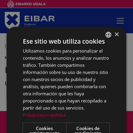
×
Ese sitio web utiliza cookies
03/07/2016
12:30
-
13:30
Utilizamos cookies para personalizar el
BASQUE
contenido, los anuncios y analizar nuestro
MÚSICA CONCIERTO
SPANISH
tráfico. También compartimos
Banda de txistularis Usartza
información sobre su uso de nuestro sitio
con nuestros socios de publicidad y
UNTZAGA
análisis, quienes pueden combinarla con
otra información que les haya
proporcionado o que hayan recopilado a
partir del uso de sus servicios.
Pribatutasun-politika
Mapa del Sitio
Aviso legal
Política de cookies
Contacto
Cookies
Cookies de
Accesibilidad
estrictamente
rendimiento