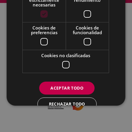
necesarias
Todas las redes sociales del Ayuntamiento
Cookies de
Cookies de
preferencias
funcionalidad
Cultura - Untzaga plaza, 1 | 20600 Eibar
Tfno.:
943 70 84 39 / 943 70 84 00 (Pegora)
| Fax: 943 70 84 16
kultura@eibar.eus
pegora@eibar.eus
Cookies no clasificadas
IFZ: P2003100A | DIR3 L01200300
ACEPTAR TODO
RECHAZAR TODO
MOSTRAR DETALLES