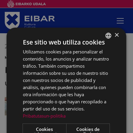
×
Ese sitio web utiliza cookies
24/03/2019
12:30
-
13:30
Utilizamos cookies para personalizar el
BASQUE
MÚSICA CONCIERTO
contenido, los anuncios y analizar nuestro
SPANISH
tráfico. También compartimos
Banda de txistularis Usartza
información sobre su uso de nuestro sitio
con nuestros socios de publicidad y
UNTZAGA
análisis, quienes pueden combinarla con
otra información que les haya
proporcionado o que hayan recopilado a
partir del uso de sus servicios.
Pribatutasun-politika
Cookies
Cookies de