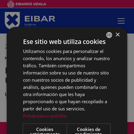
×
Ese sitio web utiliza cookies
28/05/2017
12:30
-
13:30
Utilizamos cookies para personalizar el
BASQUE
contenido, los anuncios y analizar nuestro
MÚSICA CONCIERTO
SPANISH
tráfico. También compartimos
Banda de txistularis
información sobre su uso de nuestro sitio
USARTZA
con nuestros socios de publicidad y
análisis, quienes pueden combinarla con
UNTZAGA
otra información que les haya
proporcionado o que hayan recopilado a
partir del uso de sus servicios.
Pribatutasun-politika
Mapa del Sitio
Aviso legal
Cookies
Cookies de
estrictamente
rendimiento