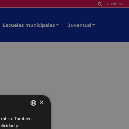
Euskara
Escuelas municipales
Juventud
a
×
 tráfico. También
BASQUE
licidad y
SPANISH