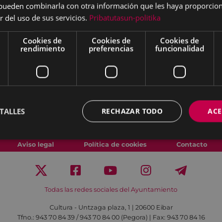
s pueden combinarla con otra información que les haya proporci
r del uso de sus servicios.
Pribatutasun-politika
Cookies de
Cookies de
Cookies de
rendimiento
preferencias
funcionalidad
TALLES
RECHAZAR TODO
ACE
Aviso legal
Política de cookies
Contacto
Todas las redes sociales del Ayuntamiento
Cultura - Untzaga plaza, 1 | 20600 Eibar
Tfno.:
943 70 84 39 / 943 70 84 00 (Pegora)
| Fax: 943 70 84 16