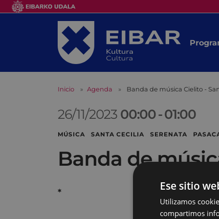
Progra
Inicio
Agenda
Banda de música Cielito - San
26/11/2023
00:00
-
01:00
MÚSICA SANTA CECILIA SERENATA PASAC
Banda de música 
Ese sitio we
*
Utilizamos cookie
compartimos infor