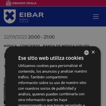
22/09/2023
20:00
-
21:00
MÚSICA CONCIERTO BANDA DE MÚSICA CIELITO
×
Banda de música Cielito
Ese sitio web utiliza cookies
Utilizamos cookies para personalizar el
BASQUE
Toribio Etxeberria kalea
contenido, los anuncios y analizar nuestro
SPANISH
tráfico. También compartimos
información sobre su uso de nuestro sitio
con nuestros socios de publicidad y
análisis, quienes pueden combinarla con
otra información que les haya
proporcionado o que hayan recopilado a