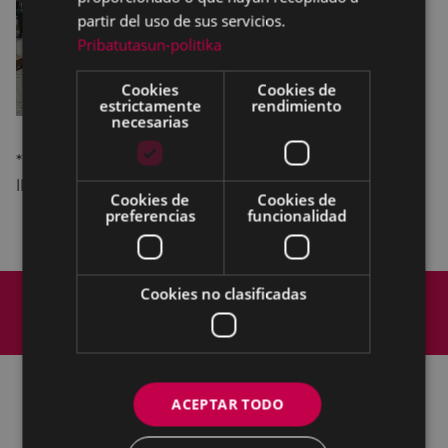
partir del uso de sus servicios.
Pribatutasun-politika
Cookies
Cookies de
estrictamente
rendimiento
necesarias
* Concierto en la calle Toribio ETxebarria. En caso de
lluvia se traslada a Errebal Plazia.
Cookies de
Cookies de
preferencias
funcionalidad
Mapa del Sitio
Aviso legal
Cookies no clasificadas
Política de cookies
Contacto
Accesibilidad
ACEPTAR TODO
Todas las redes sociales del Ayuntamiento