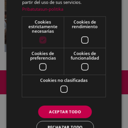
partir del uso de sus servicios.
Pribatutasun-politika
Cookies
Cookies de
estrictamente
rendimiento
necesarias
Cookies de
Cookies de
preferencias
funcionalidad
Mapa del Sitio
Aviso legal
Cookies no clasificadas
Política de cookies
Contacto
Accesibilidad
ACEPTAR TODO
Todas las redes sociales del Ayuntamiento
Cultura - Untzaga plaza, 1 | 20600 Eibar
RECHAZAR TODO