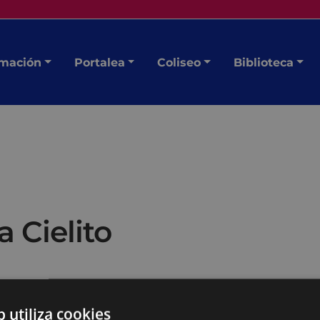
mación
Portalea
Coliseo
Biblioteca
 Cielito
b utiliza cookies