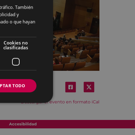
 tráfico. También
BASQUE
licidad y
SPANISH
onado o que hayan
Cookies no
clasificadas
PTAR TODO
Descargar el evento en formato iCal
Accesibilidad