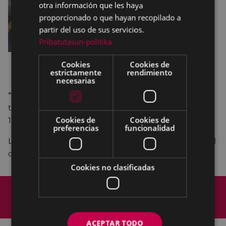
otra información que les haya
proporcionado o que hayan recopilado a
partir del uso de sus servicios.
Pribatutasun-politika
Cookies
Cookies de
estrictamente
rendimiento
necesarias
*Invitaciones disponibles anticipadamente en la
taquilla del teatro COLISEO, los lunes y viernes de
Cookies de
Cookies de
17:30 a 19:30 horas y en
kutxabank
.
preferencias
funcionalidad
Las invitaciones restantes se repartirán al acceder al
concierto.
Cookies no clasificadas
Mapa del Sitio
Aviso legal
Política de cookies
Contacto
Accesibilidad
ACEPTAR TODO