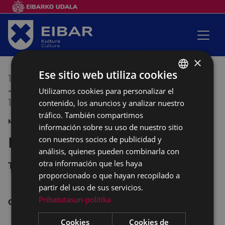
×
Ese sitio web utiliza cookies
13/07/2018
23:00
-
Utilizamos cookies para personalizar el
BASQUE
14/07/2018
00:00
contenido, los anuncios y analizar nuestro
SPANISH
tráfico. También compartimos
MÚSICA CONCIERTO
información sobre su uso de nuestro sitio
Banda de Música Cielito
con nuestros socios de publicidad y
análisis, quienes pueden combinarla con
otra información que les haya
Toribio Etxeberria kalea
proporcionado o que hayan recopilado a
partir del uso de sus servicios.
Pribatutasun-politika
C
oncierto nocturno .
Cookies
Cookies de