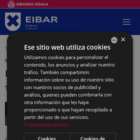
×
Ese sitio web utiliza cookies
17/06/2016
20:00
-
21:30
Utilizamos cookies para personalizar el
BASQUE
SANJUANAK 2016 DANZA
contenido, los anuncios y analizar nuestro
SPANISH
Ballet Eibarrés
tráfico. También compartimos
información sobre su uso de nuestro sitio
con nuestros socios de publicidad y
Teatro COLISEO
análisis, quienes pueden combinarla con
otra información que les haya
proporcionado o que hayan recopilado a
partir del uso de sus servicios.
Pribatutasun-politika
Cookies
Cookies de
Espectáculo de fín de curso.