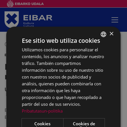
×
Ese sitio web utiliza cookies
03/12/2016
18:00
-
19:00
Utilizamos cookies para personalizar el
BASQUE
BAILE
contenido, los anuncios y analizar nuestro
SPANISH
tráfico. También compartimos
Baile "Andonik mugitzen
información sobre su uso de nuestro sitio
nau"
con nuestros socios de publicidad y
análisis, quienes pueden combinarla con
UNTZAGA
otra información que les haya
proporcionado o que hayan recopilado a
partir del uso de sus servicios.
El 3 de diciembre es el Día Internacional del
Pribatutasun-politika
Euskera.
Cookies
Cookies de