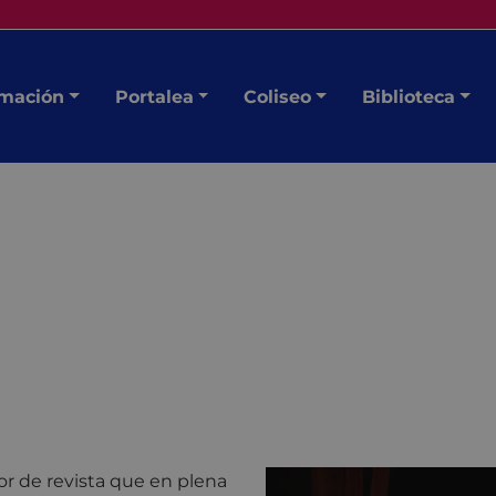
mación
Portalea
Coliseo
Biblioteca
or de revista que en plena