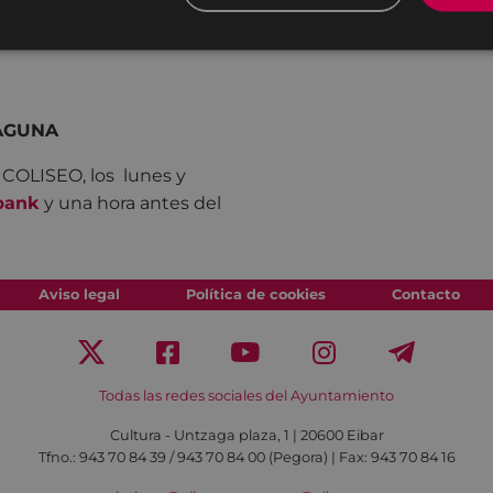
LAGUNA
 COLISEO, los lunes y
bank
y una hora antes del
Aviso legal
Política de cookies
Contacto
Todas las redes sociales del Ayuntamiento
Cultura - Untzaga plaza, 1 | 20600 Eibar
Tfno.:
943 70 84 39 / 943 70 84 00 (Pegora)
| Fax: 943 70 84 16