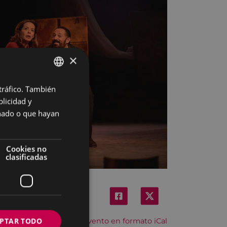
×
 tráfico. También
BASQUE
licidad y
SPANISH
onado o que hayan
Cookies no
clasificadas
PTAR TODO
Descargar el evento en formato iCal