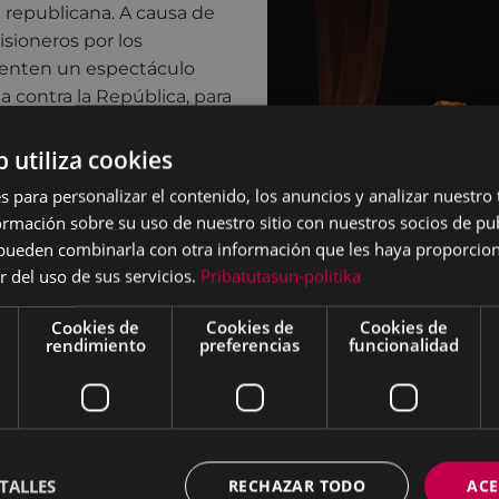
 republicana. A causa de
isioneros por los
esenten un espectáculo
a contra la República, para
 que van a ser fusilados.
eamente dicha parodia
b utiliza cookies
cado Paulino, y acaba
s para personalizar el contenido, los anuncios y analizar nuestro
olo y no tiene más
mación sobre su uso de nuestro sitio con nuestros socios de pub
isitas del espíritu de
s pueden combinarla con otra información que les haya proporci
an flashback a partir de
r del uso de sus servicios.
Pribatutasun-politika
erta, e incluye
ico como al teatro
Cookies de
Cookies de
Cookies de
rendimiento
preferencias
funcionalidad
N - Madrid
TALLES
RECHAZAR TODO
ACE
.