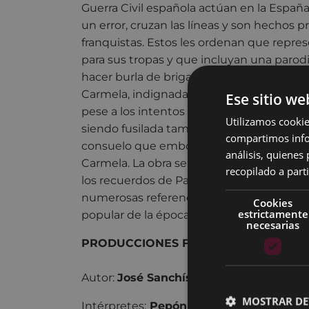
Guerra Civil española actúan en la España
un error, cruzan las líneas y son hechos pr
franquistas. Estos les ordenan que repr
para sus tropas y que incluyan una parodi
hacer burla de brigadistas internacionales
Carmela, indignada, subvierte espontán
Ese sitio we
pese a los intentos desesperados del apo
Utilizamos cookie
siendo fusilada también. Paulino queda s
compartimos infor
consuelo que emborracharse y recibir las v
análisis, quiene
Carmela. La obra se construye como un gr
recopilado a parti
los recuerdos de Paulino y de Carmela mu
numerosas referencias tanto de tipo polít
Cookies
estrictamente
popular de la época.
necesarias
PRODUCCIONES FARAUTE & PENTACIÓ
Autor:
José Sanchís Sinisterra
MOSTRAR DE
Intérpretes:
Pepón Nieto, María Adánez