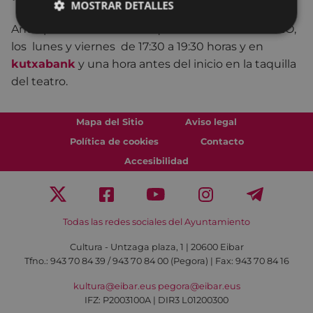
*
Entrada:
15 € - 10,5 € COLISEOAREN LAGUNA
MOSTRAR DETALLES
Anticipadamente en la taquilla del teatro COLISEO,
los lunes y viernes de 17:30 a 19:30 horas y en
kutxabank
y una hora antes del inicio en la taquilla
del teatro.
Mapa del Sitio
Aviso legal
Política de cookies
Contacto
Accesibilidad
Todas las redes sociales del Ayuntamiento
Cultura - Untzaga plaza, 1 | 20600 Eibar
Tfno.:
943 70 84 39 / 943 70 84 00 (Pegora)
| Fax: 943 70 84 16
kultura@eibar.eus
pegora@eibar.eus
IFZ: P2003100A | DIR3 L01200300