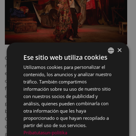
×
Ese sitio web utiliza cookies
Carmela y Paulino son una actriz y un actor de
revista que en plena Guerra Civil española actúan
Utilizamos cookies para personalizar el
BASQUE
en la España republicana. A causa de un error,
contenido, los anuncios y analizar nuestro
SPANISH
cruzan las líneas y son hechos prisioneros por los
tráfico. También compartimos
franquistas. Estos les ordenan que representen un
información sobre su uso de nuestro sitio
con nuestros socios de publicidad y
espectáculo para sus tropas y que incluyan una
análisis, quienes pueden combinarla con
parodia contra la República, para hacer burla de
otra información que les haya
brigadistas internacionales que van a ser fusilados.
proporcionado o que hayan recopilado a
Carmela, indignada, subvierte espontáneamente
partir del uso de sus servicios.
dicha parodia pese a los intentos desesperados del
Pribatutasun-politika
apocado Paulino, y acaba siendo fusilada también.