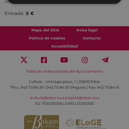
mejor frontman del estado.
Entrada:
5 €
Mapa del Sitio
Aviso legal
Política de cookies
Contacto
Accesibilidad
Todas las redes sociales del Ayuntamiento
Cultura - Untzaga plaza, 1 | 20600 Eibar
Tfno.:
943 70 84 39 / 943 70 84 00 (Pegora)
| Fax: 943 70 84 16
kultura@eibar.eus
pegora@eibar.eus
IFZ: P2003100A | DIR3 L01200300