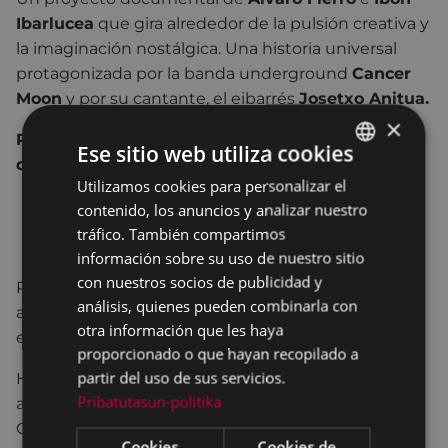
Ibarlucea
que gira alrededor de la pulsión creativa y
la imaginación nostálgica. Una historia universal
protagonizada por la banda underground
Cancer
Moon
y por su cantante, el eibarrés
Josetxo Anitua.
×
Pase del documental (65’) con presencia de los
Ese sitio web utiliza cookies
directores (+60’)
Utilizamos cookies para personalizar el
BASQUE
contenido, los anuncios y analizar nuestro
SPANISH
tráfico. También compartimos
información sobre su uso de nuestro sitio
con nuestros socios de publicidad y
Rara vez los pioneros tienen suerte. Rara vez nos
análisis, quienes pueden combinarla con
arriesgamos por perseguir una vida fuera de lo
otra información que les haya
establecido.
proporcionado o que hayan recopilado a
partir del uso de sus servicios.
Han pasado más de 20 años desde su última
Pribatutasun-politika
actuación en directo en la sala Gwendoline de
Getxo, y aun siendo una banda con una mínima
Cookies
Cookies de