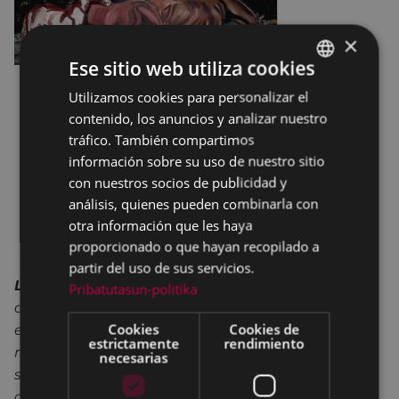
×
Ese sitio web utiliza cookies
Utilizamos cookies para personalizar el
BASQUE
contenido, los anuncios y analizar nuestro
SPANISH
tráfico. También compartimos
información sobre su uso de nuestro sitio
con nuestros socios de publicidad y
análisis, quienes pueden combinarla con
otra información que les haya
proporcionado o que hayan recopilado a
partir del uso de sus servicios.
La Asociación Artística de Eiba
r lleva muchos
Pribatutasun-politika
años exponiendo sus trabajos en la sala de
Cookies
Cookies de
exposiciones de Portalea.La principal razón de
estrictamente
rendimiento
realizar una muestra colectiva es que todos los
necesarias
socios y socias tengan opción de exponer sus
obras, ya que a menudo suele resultar difícil