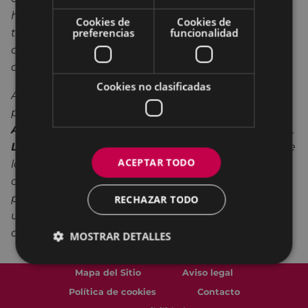
hacerlo de manera individual. Además, también
Cookies de
Cookies de
preferencias
funcionalidad
tiene como objetivo que la ciudadanía tenga la
oportunidad de ver el trabajo que realiza la
asociación.
Cookies no clasificadas
Alrededor
de medio centenar de autores
participan en la exposición de la
Asociación
Artística de Eibar
y se muestran unos 70 trabajos.
La variedad es una de las señas de identidad
de
ACEPTAR TODO
la exposición ya que los materiales y temas
abarcan un amplio espectro. Como todos los años
predomina la pintura pero también se puede ver
RECHAZAR TODO
una amplia muestra de trabajos en madera,
dibujo, escultura, cerámica, grabado o fotografía.
MOSTRAR DETALLES
Mapa del Sitio
Aviso legal
Política de cookies
Contacto