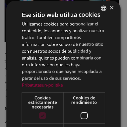
×
Ese sitio web utiliza cookies
Utilizamos cookies para personalizar el
BASQUE
contenido, los anuncios y analizar nuestro
SPANISH
tráfico. También compartimos
información sobre su uso de nuestro sitio
con nuestros socios de publicidad y
Martí no sabe dónde viven los miedos, así que vive
análisis, quienes pueden combinarla con
tranquila en un bonito pueblo que huele a salitre.
otra información que les haya
Su padre es marinero y en el puerto, un día gris
proporcionado o que hayan recopilado a
mientras le espera, una tormenta le lanza al agua.
partir del uso de sus servicios.
Emprenderá un viaje forzoso por el fondo del mar,
Pribatutasun-politika
aunque para ello tenga que aprender el idioma de
los peces y superar sus miedos.
Cookies
Cookies de
estrictamente
rendimiento
necesarias
MAR-MAR TEATRO - Bizkaia
Autora:
Leire Bilbao.