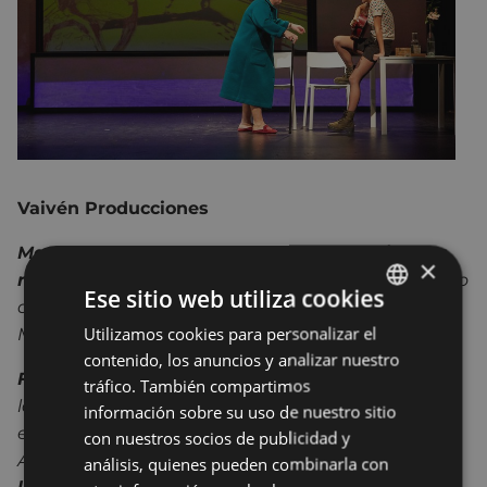
Vaivén Producciones
Manuel, hombre amargado y callado. Milagros,
×
representa la alegría y fuerza interior.
Encuentro
Ese sitio web utiliza cookies
de ellos que transformará el carácter y la vida de
Utilizamos cookies para personalizar el
BASQUE
Manuel por completo.
contenido, los anuncios y analizar nuestro
SPANISH
Función protagonizada por dos ancianos,
sobre
tráfico. También compartimos
las últimas oportunidades, el amor en la tercera
información sobre su uso de nuestro sitio
edad, las ganas de vivir, de morir, el perdón...
con nuestros socios de publicidad y
Argiaren Hautsa es
una reflexión sobre la vida y
análisis, quienes pueden combinarla con