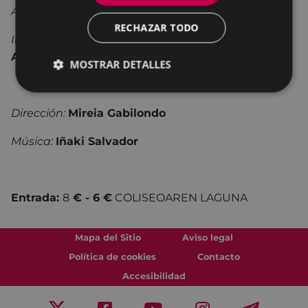
Autor:
Luis Elizetxea
RECHAZAR TODO
Intérpretes:
Mikel Laskurain, Miren Gojenola,
Ander Iruretagoiena, Ane Salvador.
MOSTRAR DETALLES
Dirección:
Mireia Gabilondo
Música:
Iñaki Salvador
Entrada:
8
€ - 6 €
COLISEOAREN LAGUNA
Mapa del Sitio
Aviso legal
Política de cookies
Contacto
Accesibilidad