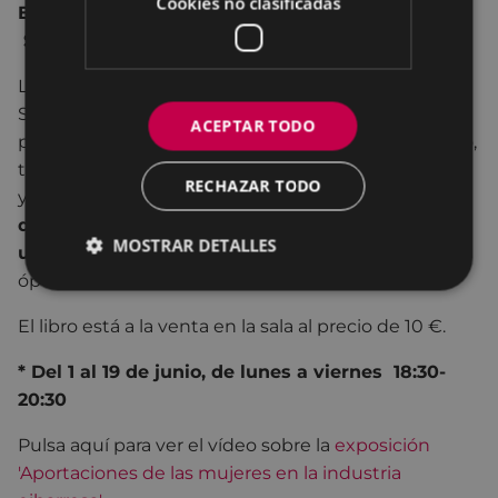
Cookies no clasificadas
Eibar”,
realizado por
Zaida Fernández Pérez,
Savina Lafita Solé
y
Luz Maceira Ochoa.
La realización de este trabajo se solicitó desde el
Servicio de Igualdad del Ayuntamiento de Eibar, a
ACEPTAR TODO
petición de la Mesa de la Mujer. El principal objetivo,
tanto de la exposición, como del libro, es
recuperar
RECHAZAR TODO
y reconocer
las aportaciones de las mujeres al
desarrollo económico, social, cultural y
MOSTRAR DETALLES
urbanístico, en la época industrial,
desde una
óptica feminista.
El libro está a la venta en la sala al precio de 10 €.
* Del 1 al 19 de junio, de lunes a viernes 18:30-
20:30
Pulsa aquí para ver el vídeo sobre la
exposición
'Aportaciones de las mujeres en la industria