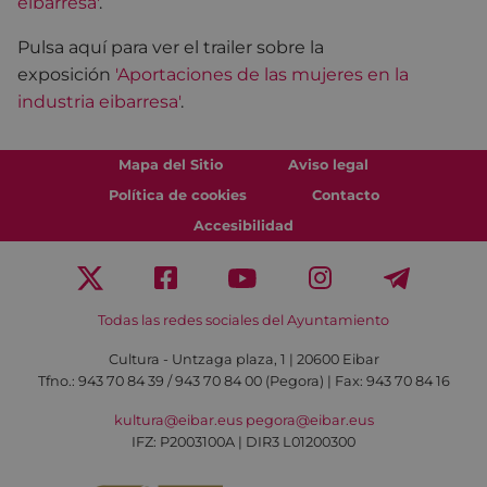
eibarresa'
.
Pulsa aquí para ver el trailer sobre la
exposición
'Aportaciones de las mujeres en la
industria eibarresa'
.
Mapa del Sitio
Aviso legal
Política de cookies
Contacto
Accesibilidad
Todas las redes sociales del Ayuntamiento
Cultura - Untzaga plaza, 1 | 20600 Eibar
Tfno.:
943 70 84 39 / 943 70 84 00 (Pegora)
| Fax: 943 70 84 16
kultura@eibar.eus
pegora@eibar.eus
IFZ: P2003100A | DIR3 L01200300