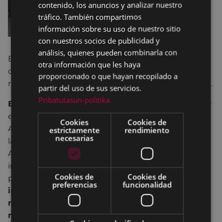
contenido, los anuncios y analizar nuestro
SPANISH
tráfico. También compartimos
información sobre su uso de nuestro sitio
con nuestros socios de publicidad y
análisis, quienes pueden combinarla con
Esta exposición, cancelada en el mes de marzo a
otra información que les haya
causa de la irrupción de la Covid-19, supone la
proporcionado o que hayan recopilado a
reapertura de la sala de exposiciones de PORTALEA.
partir del uso de sus servicios.
Pribatutasun-politika
El grupo de trabajo del 8 de marzo
(integrado por
el Servicio de Igualdad del Ayuntamiento de Eibar-
Cookies
Cookies de
Andretxea, el Programa de Personas Refugiadas de
estrictamente
rendimiento
necesarias
la Cruz Roja de Eibar, ...eta kitto! Euskara Elkartea,
Arrate Kultur Elkartea, Hitzez y mujeres
independientes) presenta la exposición
Cookies de
Cookies de
participativa
“Aportaciones de las mujeres en la
preferencias
funcionalidad
industria eibarresa”,
basada en el libro
“Sin las
mujeres, Eibar no sería lo que es. Huellas de las
mujeres en el proceso de industrialización de