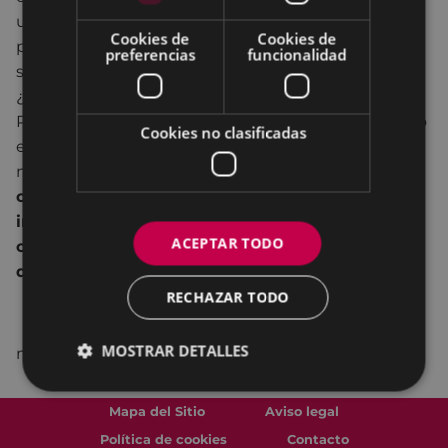
una afición, opino que hacer una o cien fotografías,
Cookies de
Cookies de
preparar la cámara, mirar, ver, componer, etc. debe
preferencias
funcionalidad
ser un acto tranquilo, elegido con libertad, un acto
¿relajante?
Para terminar he elegido una reflexión del fotógrafo
Cookies no clasificadas
estadounidense
Elliot Erwitt
, que me ha parecido
muy acertada:
“La fotografía es el arte de la
observación. Se trata de encontrar algo
interesante en un lugar ordinario. Me he dado
ACEPTAR TODO
cuenta de que tiene poco que ver con las cosas
que ves y mucho con cómo las ves“.
RECHAZAR TODO
MOSTRAR DETALLES
martes – domingo 18:30-20:30
Mapa del Sitio
Aviso legal
Política de cookies
Contacto