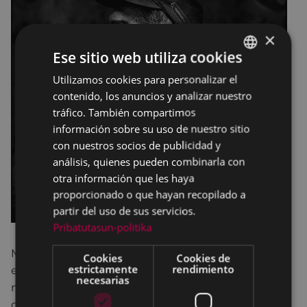
×
Ese sitio web utiliza cookies
Utilizamos cookies para personalizar el
BASQUE
contenido, los anuncios y analizar nuestro
SPANISH
tráfico. También compartimos
información sobre su uso de nuestro sitio
con nuestros socios de publicidad y
análisis, quienes pueden combinarla con
otra información que les haya
proporcionado o que hayan recopilado a
partir del uso de sus servicios.
Pribatutasun-politika
Mantengo y defiendo lo que yo llamo “
desorden
”
Cookies
Cookies de
estrictamente
rendimiento
en los temas a fotografiar. No tengo obsesión por
necesarias
ninguno en concreto; por encima de todo,
considero el tiempo dedicado a la fotografía como