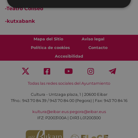
-Teatro Coliseo
-
kutxabank
Mapa del Sitio
Aviso legal
Política de cookies
Contacto
Accesibilidad
Todas las redes sociales del Ayuntamiento
Cultura - Untzaga plaza, 1 | 20600 Eibar
Tfno.:
943 70 84 39 / 943 70 84 00 (Pegora)
| Fax: 943 70 84 16
kultura@eibar.eus
pegora@eibar.eus
IFZ: P2003100A | DIR3 L01200300