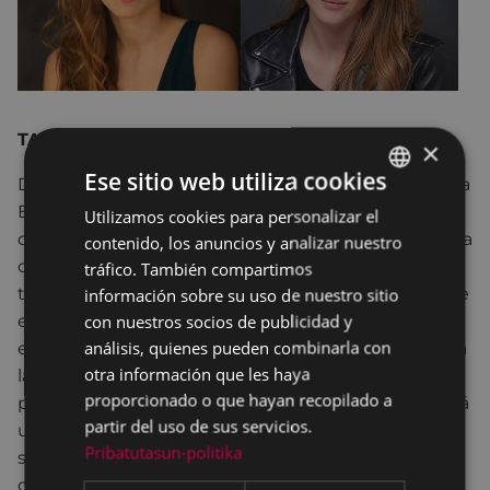
TANTTAKA TEATROA - Gipuzkoa
×
Ese sitio web utiliza cookies
Dos adolescentes vascas, Jone y María, han venido a
Estados Unidos para todo el curso. Son muy
Utilizamos cookies para personalizar el
BASQUE
diferentes y no se solucionan. Jone tiene una buena
contenido, los anuncios y analizar nuestro
SPANISH
opinión sobre “la vida de los americanos”. María
tráfico. También compartimos
información sobre su uso de nuestro sitio
tiene muchos prejuicios con los yanquis. Cuando se
con nuestros socios de publicidad y
encuentran en el aeropuerto, le roban a Jone su
análisis, quienes pueden combinarla con
equipaje y su documentación. La policía la declarará
otra información que les haya
latina inmigrante ilegal y la arrestará. Debido a
proporcionado o que hayan recopilado a
problemas lingüísticos y prejuicios racionales, sufrirá
partir del uso de sus servicios.
una situación kafkiana. Tras una semana dramática,
Pribatutasun-politika
será liberada antes de ser deportada a la frontera
con México.