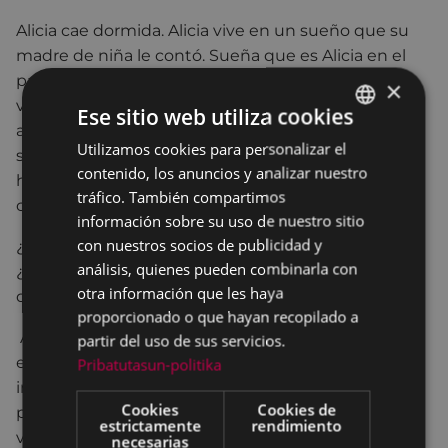
Alicia cae dormida. Alicia vive en un sueño que su
madre de niña le contó. Sueña que es Alicia en el
país de las maravillas, sueña que va a ser la mejor
×
violinista del mundo, sueña que le bastará con
Ese sitio web utiliza cookies
acariciar las cuerdas de su violín para que el mundo
Utilizamos cookies para personalizar el
BASQUE
se ponga a bailar a sus pies. Pero el sueño no se
contenido, los anuncios y analizar nuestro
hace realidad y los sueños o se hacen realidad o se
SPANISH
tráfico. También compartimos
convierten en pesadillas cada vez más terribles.
información sobre su uso de nuestro sitio
con nuestros socios de publicidad y
¿Podrá despertar Alicia antes de perderlo todo?
análisis, quienes pueden combinarla con
¿Podrá volver a vivir? ¿Puede haber una Alicia
otra información que les haya
después de Alicia?
proporcionado o que hayan recopilado a
Alicia después de Alicia funde en único espacio
partir del uso de sus servicios.
escénico la animación de imágenes y la
Pribatutasun-politika
interpretación de un elenco de 7 actores y actrices,
Cookies
Cookies de
para sumergirnos en el mundo interior de una
estrictamente
rendimiento
violinista: Alicia. Partiendo de un momento crítico
necesarias