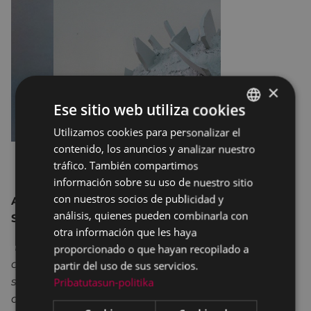
×
Ese sitio web utiliza cookies
Utilizamos cookies para personalizar el
BASQUE
contenido, los anuncios y analizar nuestro
SPANISH
tráfico. También compartimos
información sobre su uso de nuestro sitio
con nuestros socios de publicidad y
AITOR ETXEBERRIA eskultura AITOR
análisis, quienes pueden combinarla con
SARASKETA pintura
otra información que les haya
Dos artistas nacidos en la pintura, dos artistas
proporcionado o que hayan recopilado a
que en su recorrido nunca nos han dejado de
partir del uso de sus servicios.
sorprender dentro de esa supuesta formación
Pribatutasun-politika
autodidacta que siempre se rompe con la natural