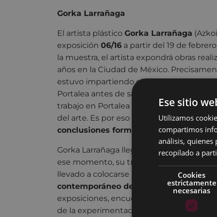
Gorka Larrañaga
El artista plástico
Gorka Larrañaga
(Azkoi
exposición
06/16
a partir del 19 de febrero
la muestra, el artista expondrá obras reali
años en la Ciudad de México. Precisamen
estuvo impartiendo clases de pintura en 
Portalea antes de salir a México. Gorka si
Ese sitio we
trabajo en Portalea supuso su primer con
Utilizamos cookie
del arte. Es por eso que ha buscado este 
compartimos infor
conclusiones formales
de estos últimos 
análisis, quiene
Gorka Larrañaga llegó a la ciudad de Méxi
recopilado a parti
ese momento, su trabajo ha vivido una t
llevado a colocarse paulatinamente en el
Cookies
estrictamente
contemporáneo de México
, realizando i
necesarias
exposiciones, encuentros y gestión cultur
de la experimentación.