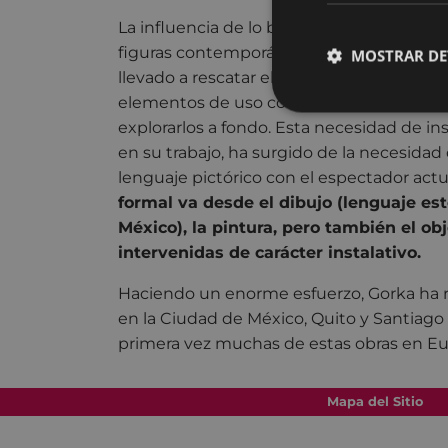
La influencia de lo barroco que se encue
figuras contemporáneas de la cotidianid
MOSTRAR DE
llevado a rescatar el valor iconográfico d
elementos de uso común, para asÌ rescat
explorarlos a fondo. Esta necesidad de i
en su trabajo, ha surgido de la necesida
lenguaje pictórico con el espectador actu
formal va desde el dibujo (lenguaje es
México), la pintura, pero también el ob
intervenidas de carácter instalativo.
Haciendo un enorme esfuerzo, Gorka ha r
en la Ciudad de México, Quito y Santiago 
primera vez muchas de estas obras en Eu
Mapa del Sitio