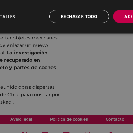
ntra en muchas de las
ad mexicana, lo han
TALLES
RECHAZAR TODO
ACE
e algunos de esos
arlos de la ambigüedad y
nsertar objetos mexicanos
d de enlazar un nuevo
al.
La investigación
te recuperado en
jeto y partes de coches
eunido obras dispersas
de Chile para mostrar por
skadi.
Aviso legal
Política de cookies
Contacto