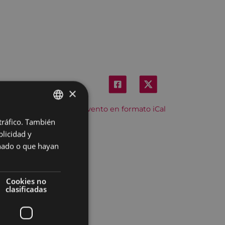
×
Descargar el evento en formato iCal
 tráfico. También
BASQUE
licidad y
SPANISH
onado o que hayan
Cookies no
clasificadas