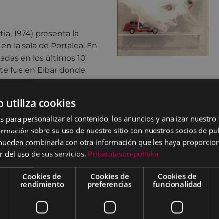
tia, 1974) presenta la
 en la sala de Portalea. En
zadas en los últimos 10
te fue en Eibar donde
la escuela de dibujo de
empre recalca que el
b utiliza cookies
tacto real con el mundo
s para personalizar el contenido, los anuncios y analizar nuestro
espacio para asÌ
cerrar
mación sobre su uso de nuestro sitio con nuestros socios de pub
10 años de trabajo.
s pueden combinarla con otra información que les haya proporci
co en 2006 y a partir de
r del uso de sus servicios.
Pribatutasun-politika
ransformación que lo ha
ideario del arte
Cookies de
Cookies de
Cookies de
rendimiento
preferencias
funcionalidad
ntervenciones,
al, siempre con la primicia