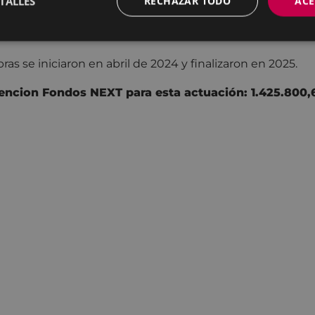
TALLES
RECHAZAR TODO
ACE
zadas, dirección de obra, coordinación de
..) ascendió a 2.281.851,03 euros.
bras se iniciaron en abril de 2024 y finalizaron en 2025.
encion Fondos NEXT para esta actuación: 1.425.800,