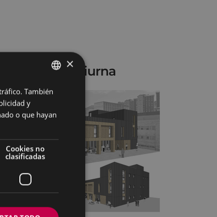
×
 de atención diurna
 tráfico. También
BASQUE
licidad y
SPANISH
onado o que hayan
Cookies no
clasificadas