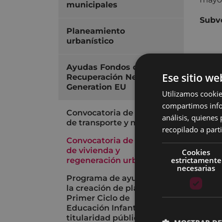
municipales
Subv
Planeamiento
urbanístico
Ayudas Fondos de
Tor
Ese sitio we
Recuperación Next
Generation EU
Utilizamos cookie
Tras 
compartimos infor
nuevo
Convocatoria de ayudas
análisis, quiene
bajo 
de transporte y movilidad
recopilado a parti
Con e
Convocatoria de ayudas
de vivienda y
Cookies
para 
estrictamente
regeneración urbana
de at
necesarias
Programa de ayudas para
Las o
la creación de plazas de
CONS
Primer Ciclo de
Educación Infantil de
presu
titularidad pública
embar