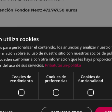
ención Fondos Next:
472.747,50 euros
rekua 1, Hogar del Jubilado y Centro
b utiliza cookies
s para personalizar el contenido, los anuncios y analizar nuestro
el traslado del Centro de Salud Torrekua al
mación sobre su uso de nuestro sitio con nuestros socios de pub
 Hospital, el edificio quedó en desuso y
s pueden combinarla con otra información que les haya proporci
propiedad municipal.
r del uso de sus servicios.
Pribatutasun-politika
ste proyecto se ha habilitado el edificio
Cookies de
Cookies de
Cookies de
su uso como Hogar del Jubilado y Centro
rendimiento
preferencias
funcionalidad
ención diurna.
bras se adjudicaron a la empresa
TRUCCIONES ARTZAMENDI, S.A., con un
puesto final de
2.119.501,33
euros.
Sin
go, el coste total del proyecto (labores