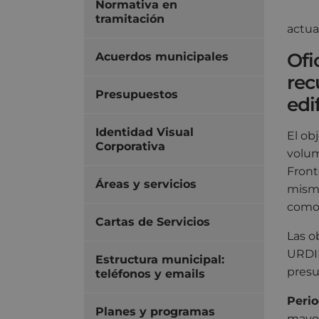
Normativa en
tramitación
actua
Ofi
Acuerdos municipales
rec
Presupuestos
edi
Identidad Visual
El ob
Corporativa
volum
Front
Áreas y servicios
mismo
como 
Cartas de Servicios
Las o
URDI
Estructura municipal:
presu
teléfonos y emails
Perio
Planes y programas
mayo 