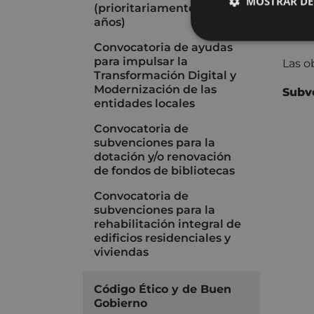
MOSTRAR DE
(prioritariamente de 1 y 2
reali
años)
salud.
Convocatoria de ayudas
para impulsar la
Las o
Transformación Digital y
Modernización de las
Subv
entidades locales
Convocatoria de
subvenciones para la
dotación y/o renovación
de fondos de bibliotecas
Convocatoria de
subvenciones para la
rehabilitación integral de
edificios residenciales y
viviendas
Código Ético y de Buen
Gobierno