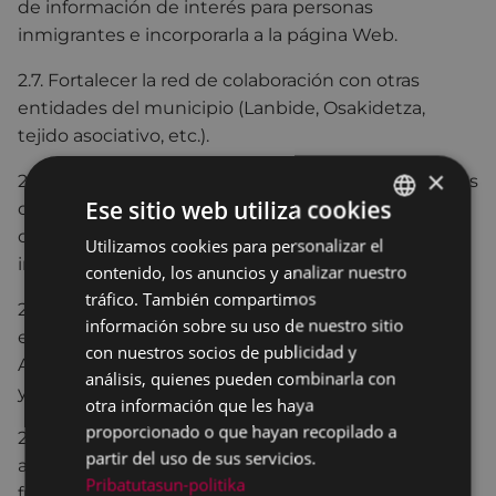
de información de interés para personas
inmigrantes e incorporarla a la página Web.
2.7. Fortalecer la red de colaboración con otras
entidades del municipio (Lanbide, Osakidetza,
tejido asociativo, etc.).
×
2.8. Incluir la perspectiva de género en los proyectos
Ese sitio web utiliza cookies
del área de inmigración, así como fomentar la
diversidad cultural en aquellos que tengan
Utilizamos cookies para personalizar el
BASQUE
incorporada la perspectiva de género.
contenido, los anuncios y analizar nuestro
SPANISH
tráfico. También compartimos
2.9. Formación de sensibilización a la comunidad
información sobre su uso de nuestro sitio
educativa (profesorado, personal administrativo,
con nuestros socios de publicidad y
AMPA, alumnado) en materia de diversidad cultural
análisis, quienes pueden combinarla con
y convivencia
otra información que les haya
proporcionado o que hayan recopilado a
2.10. Reforzar los conocimientos de euskara del
partir del uso de sus servicios.
alumnado inmigrante mediante clases de apoyo
Pribatutasun-politika
fuera del horario lectivo.